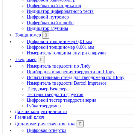
Циферблатный индикатор
Индикатор циферблатного теста
Цифровой нутромер
Циферблатный калибр
Индикатор глубины
Толщиномер
Цифровой толщиномер 0,01 мм
Цифровой толщиномер 0,001 мм
Измеритель толщины внутри снаружи
Твердомер
Измеритель твердости по Либу
Прибор для измерения твердости по Шору
Испытательный стенд для твердомера по Шору
Измеритель твердости Barcol Impressor
Твердомер Векслера
Тестеры твердости фруктов
Цифровой тестер твердости зерна
Губка твердомер
Датчик концентричности
Гаечный ключ
Динамометрическая отвертка
Цифровая отвертка