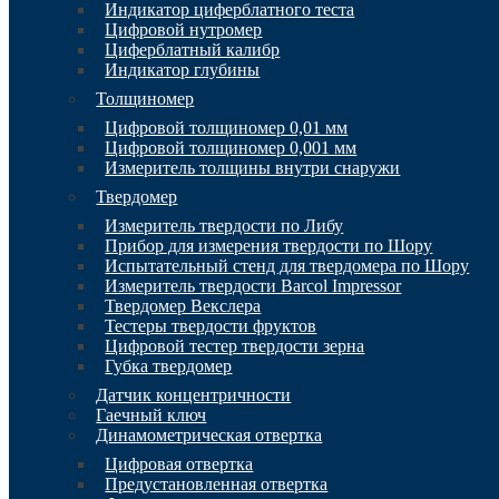
Индикатор циферблатного теста
Цифровой нутромер
Циферблатный калибр
Индикатор глубины
Толщиномер
Цифровой толщиномер 0,01 мм
Цифровой толщиномер 0,001 мм
Измеритель толщины внутри снаружи
Твердомер
Измеритель твердости по Либу
Прибор для измерения твердости по Шору
Испытательный стенд для твердомера по Шору
Измеритель твердости Barcol Impressor
Твердомер Векслера
Тестеры твердости фруктов
Цифровой тестер твердости зерна
Губка твердомер
Датчик концентричности
Гаечный ключ
Динамометрическая отвертка
Цифровая отвертка
Предустановленная отвертка