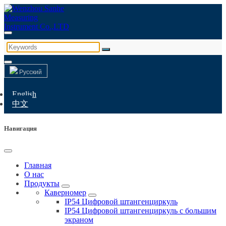
Русский
English
中文
Навигация
Главная
О нас
Продукты
Каверномер
IP54 Цифровой штангенциркуль
IP54 Цифровой штангенциркуль с большим
экраном