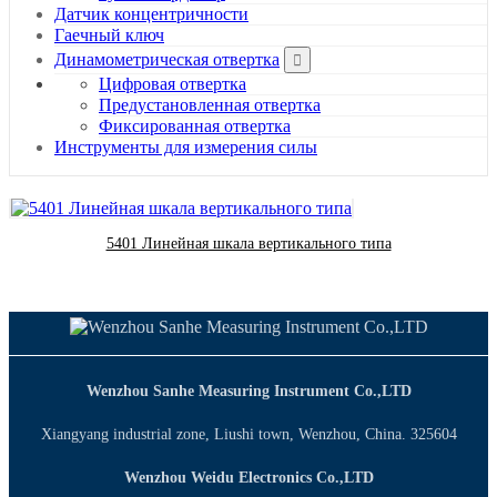
Датчик концентричности
Гаечный ключ
Динамометрическая отвертка
Цифровая отвертка
Предустановленная отвертка
Фиксированная отвертка
Инструменты для измерения силы
5401 Линейная шкала вертикального типа
Wenzhou Sanhe Measuring Instrument Co.,LTD
Xiangyang industrial zone, Liushi town, Wenzhou, China. 325604
Wenzhou Weidu Electronics Co.,LTD