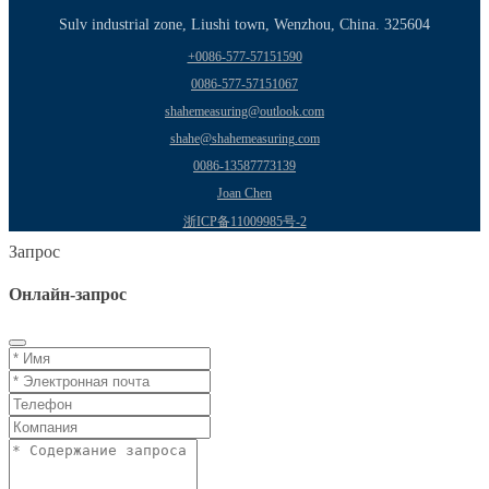
Sulv industrial zone, Liushi town, Wenzhou, China. 325604
+0086-577-57151590
0086-577-57151067
shahemeasuring@outlook.com
shahe@shahemeasuring.com
0086-13587773139
Joan Chen
浙ICP备11009985号-2
Запрос
Онлайн-запрос