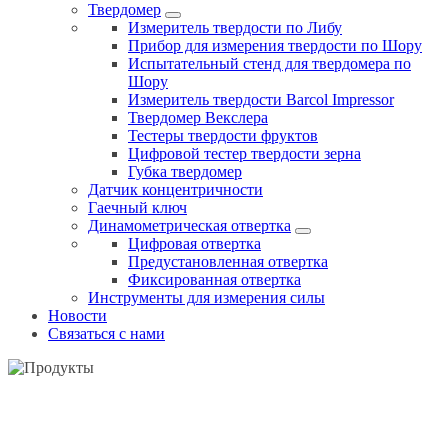
Твердомер
Измеритель твердости по Либу
Прибор для измерения твердости по Шору
Испытательный стенд для твердомера по
Шору
Измеритель твердости Barcol Impressor
Твердомер Векслера
Тестеры твердости фруктов
Цифровой тестер твердости зерна
Губка твердомер
Датчик концентричности
Гаечный ключ
Динамометрическая отвертка
Цифровая отвертка
Предустановленная отвертка
Фиксированная отвертка
Инструменты для измерения силы
Новости
Связаться с нами
ЛИНЕЙНАЯ ШКАЛА ВЕРТИКАЛЬНОГО ТИПА