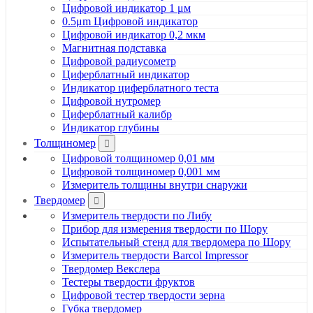
Цифровой индикатор 1 μм
0.5μm Цифровой индикатор
Цифровой индикатор 0,2 мкм
Магнитная подставка
Цифровой радиусометр
Циферблатный индикатор
Индикатор циферблатного теста
Цифровой нутромер
Циферблатный калибр
Индикатор глубины
Толщиномер
Цифровой толщиномер 0,01 мм
Цифровой толщиномер 0,001 мм
Измеритель толщины внутри снаружи
Твердомер
Измеритель твердости по Либу
Прибор для измерения твердости по Шору
Испытательный стенд для твердомера по Шору
Измеритель твердости Barcol Impressor
Твердомер Векслера
Тестеры твердости фруктов
Цифровой тестер твердости зерна
Губка твердомер