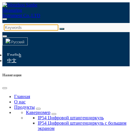
Русский
English
中文
Навигация
Главная
О нас
Продукты
Каверномер
IP54 Цифровой штангенциркуль
IP54 Цифровой штангенциркуль с большим
экраном