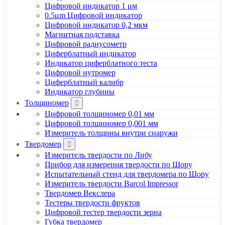
Цифровой индикатор 1 μм
0.5μm Цифровой индикатор
Цифровой индикатор 0,2 мкм
Магнитная подставка
Цифровой радиусометр
Циферблатный индикатор
Индикатор циферблатного теста
Цифровой нутромер
Циферблатный калибр
Индикатор глубины
Толщиномер
Цифровой толщиномер 0,01 мм
Цифровой толщиномер 0,001 мм
Измеритель толщины внутри снаружи
Твердомер
Измеритель твердости по Либу
Прибор для измерения твердости по Шору
Испытательный стенд для твердомера по Шору
Измеритель твердости Barcol Impressor
Твердомер Векслера
Тестеры твердости фруктов
Цифровой тестер твердости зерна
Губка твердомер