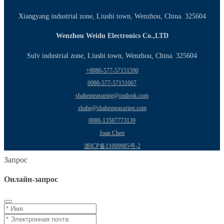
Xiangyang industrial zone, Liushi town, Wenzhou, China. 325604
Wenzhou Weidu Electronics Co.,LTD
Sulv industrial zone, Liushi town, Wenzhou, China. 325604
+0086-577-57151590
0086-577-57151067
shahemeasuring@outlook.com
shahe@shahemeasuring.com
0086-13587773139
Joan Chen
浙ICP备11009985号-2
Запрос
Онлайн-запрос