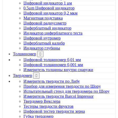
Цифровой индикатор 1 μм
0.5μm Цифровой индикатор
Цифровой индикатор 0,2 мкм
Магнитная подставка
Цифровой радиусометр
Циферблатный индикатор
Индикатор циферблатного теста
Цифровой нутромер
Циферблатный калибр
Индикатор глубины
Толщиномер
Цифровой толщиномер 0,01 мм
Цифровой толщиномер 0,001 мм
Измеритель толщины внутри снаружи
Твердомер
Измеритель твердости по Либу
Прибор для измерения твердости по Шору
Испытательный стенд для твердомера по Шору
Измеритель твердости Barcol Impressor
Твердомер Векслера
Тестеры твердости фруктов
Цифровой тестер твердости зерна
Губка твердомер