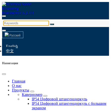
Русский
English
中文
Навигация
Главная
О нас
Продукты
Каверномер
IP54 Цифровой штангенциркуль
IP54 Цифровой штангенциркуль с большим
экраном