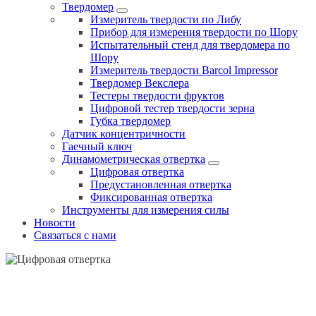
Твердомер
Измеритель твердости по Либу
Прибор для измерения твердости по Шору
Испытательный стенд для твердомера по
Шору
Измеритель твердости Barcol Impressor
Твердомер Векслера
Тестеры твердости фруктов
Цифровой тестер твердости зерна
Губка твердомер
Датчик концентричности
Гаечный ключ
Динамометрическая отвертка
Цифровая отвертка
Предустановленная отвертка
Фиксированная отвертка
Инструменты для измерения силы
Новости
Связаться с нами
ЦИФРОВАЯ ОТВЕРТКА