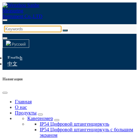
Русский
English
中文
Навигация
Главная
О нас
Продукты
Каверномер
IP54 Цифровой штангенциркуль
IP54 Цифровой штангенциркуль с большим
экраном