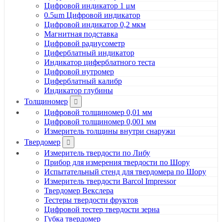
Цифровой индикатор 1 μм
0.5μm Цифровой индикатор
Цифровой индикатор 0,2 мкм
Магнитная подставка
Цифровой радиусометр
Циферблатный индикатор
Индикатор циферблатного теста
Цифровой нутромер
Циферблатный калибр
Индикатор глубины
Толщиномер
Цифровой толщиномер 0,01 мм
Цифровой толщиномер 0,001 мм
Измеритель толщины внутри снаружи
Твердомер
Измеритель твердости по Либу
Прибор для измерения твердости по Шору
Испытательный стенд для твердомера по Шору
Измеритель твердости Barcol Impressor
Твердомер Векслера
Тестеры твердости фруктов
Цифровой тестер твердости зерна
Губка твердомер