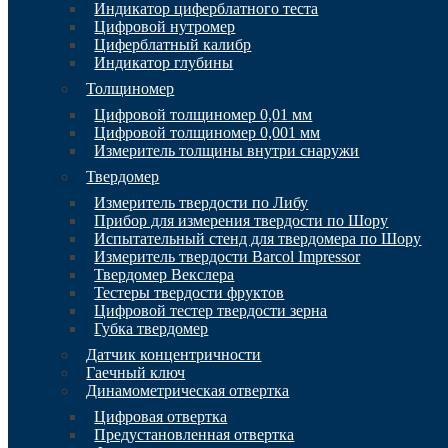
Индикатор циферблатного теста
Цифровой нутромер
Циферблатный калибр
Индикатор глубины
Толщиномер
Цифровой толщиномер 0,01 мм
Цифровой толщиномер 0,001 мм
Измеритель толщины внутри снаружи
Твердомер
Измеритель твердости по Либу
Прибор для измерения твердости по Шору
Испытательный стенд для твердомера по Шору
Измеритель твердости Barcol Impressor
Твердомер Векслера
Тестеры твердости фруктов
Цифровой тестер твердости зерна
Губка твердомер
Датчик концентричности
Гаечный ключ
Динамометрическая отвертка
Цифровая отвертка
Предустановленная отвертка