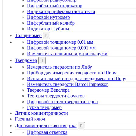
Циферблатный индикатор
Индикатор циферблатного теста
Цифровой нутромер
Циферблатный калибр
Индикатор глубины
Толщиномер
Цифровой толщиномер 0,01 мм
Цифровой толщиномер 0,001 мм
Измеритель толщины внутри снаружи
Твердомер
Измеритель твердости по Либу
Прибор для измерения твердости по Шору
Испытательный стенд для твердомера по Шору
Измеритель твердости Barcol Impressor
Твердомер Векслера
Тестеры твердости фруктов
Цифровой тестер твердости зерна
Губка твердомер
Датчик концентричности
Гаечный ключ
Динамометрическая отвертка
Цифровая отвертка