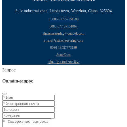
Sulv industrial zone, Liushi town, Wenzhou, China. 325604
+0086-577-57151590
0086-577-57151067
shahemeasuring@outlook.com
shahe@shahemeasuring.com
0086-13587773139
Joan Chen
浙ICP备11009985号-2
Запрос
Онлайн-запрос