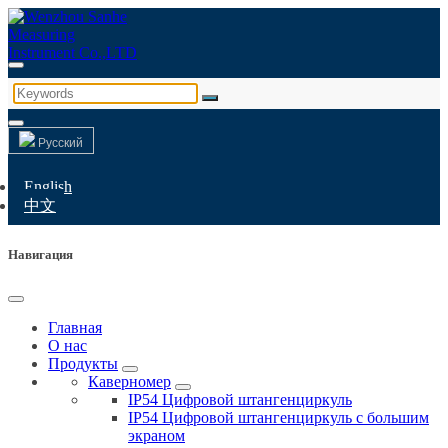
Русский
English
中文
Навигация
Главная
О нас
Продукты
Каверномер
IP54 Цифровой штангенциркуль
IP54 Цифровой штангенциркуль с большим
экраном