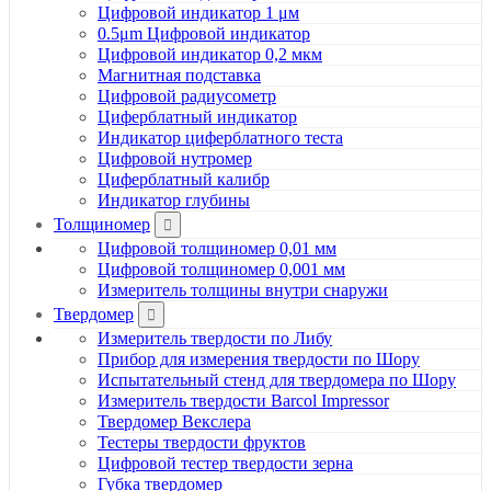
Цифровой индикатор 1 μм
0.5μm Цифровой индикатор
Цифровой индикатор 0,2 мкм
Магнитная подставка
Цифровой радиусометр
Циферблатный индикатор
Индикатор циферблатного теста
Цифровой нутромер
Циферблатный калибр
Индикатор глубины
Толщиномер
Цифровой толщиномер 0,01 мм
Цифровой толщиномер 0,001 мм
Измеритель толщины внутри снаружи
Твердомер
Измеритель твердости по Либу
Прибор для измерения твердости по Шору
Испытательный стенд для твердомера по Шору
Измеритель твердости Barcol Impressor
Твердомер Векслера
Тестеры твердости фруктов
Цифровой тестер твердости зерна
Губка твердомер