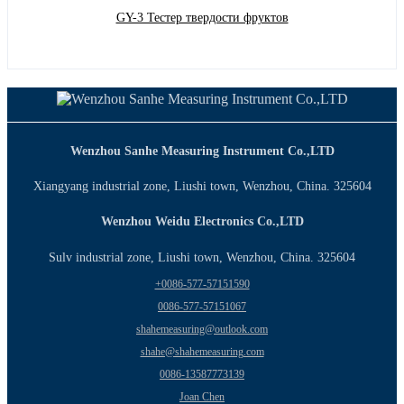
GY-3 Тестер твердости фруктов
Wenzhou Sanhe Measuring Instrument Co.,LTD
Xiangyang industrial zone, Liushi town, Wenzhou, China. 325604
Wenzhou Weidu Electronics Co.,LTD
Sulv industrial zone, Liushi town, Wenzhou, China. 325604
+0086-577-57151590
0086-577-57151067
shahemeasuring@outlook.com
shahe@shahemeasuring.com
0086-13587773139
Joan Chen