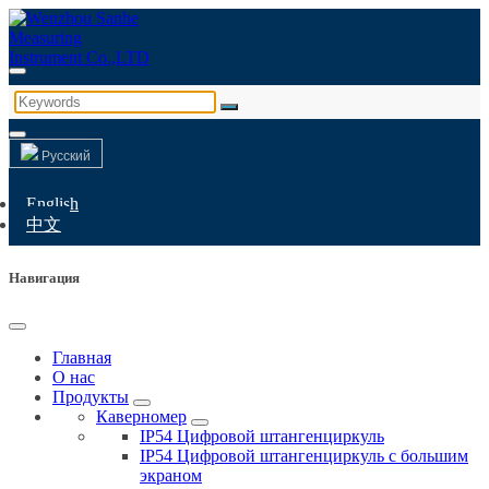
Русский
English
中文
Навигация
Главная
О нас
Продукты
Каверномер
IP54 Цифровой штангенциркуль
IP54 Цифровой штангенциркуль с большим
экраном