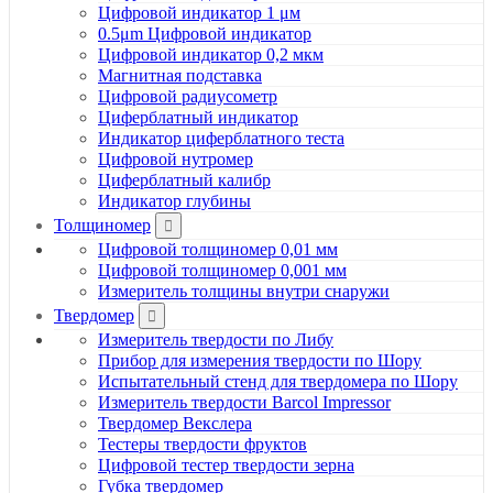
Цифровой индикатор 1 μм
0.5μm Цифровой индикатор
Цифровой индикатор 0,2 мкм
Магнитная подставка
Цифровой радиусометр
Циферблатный индикатор
Индикатор циферблатного теста
Цифровой нутромер
Циферблатный калибр
Индикатор глубины
Толщиномер
Цифровой толщиномер 0,01 мм
Цифровой толщиномер 0,001 мм
Измеритель толщины внутри снаружи
Твердомер
Измеритель твердости по Либу
Прибор для измерения твердости по Шору
Испытательный стенд для твердомера по Шору
Измеритель твердости Barcol Impressor
Твердомер Векслера
Тестеры твердости фруктов
Цифровой тестер твердости зерна
Губка твердомер